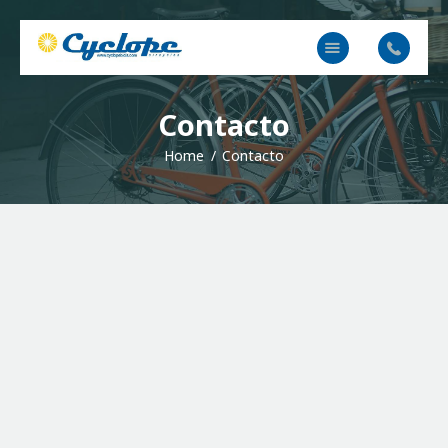
Cyclope Bicicletas
Taller y venta de bicis, eléctricas, mtb en Irun, Hondarribia y Hendaya
Inicio
Contacto
Contacto
Home
Contacto