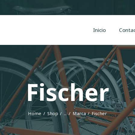
Inicio
Contacto
Cyclope Bicicletas
Inicio
Conta
Taller y venta de bicis, eléctricas, mtb en Irun, Hondarribia y Hendaya
Fischer
Home
Shop
...
Marca
Fischer