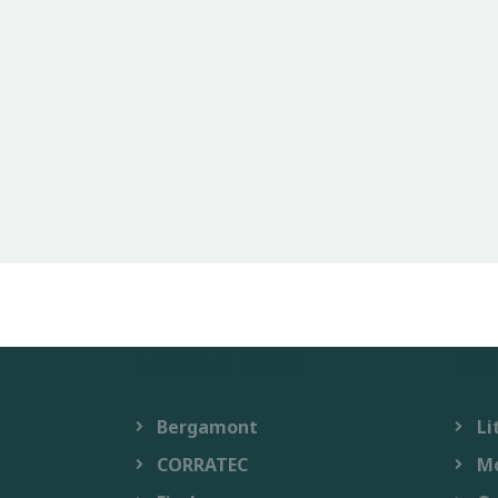
Useful links
Ou
Bergamont
Li
CORRATEC
M