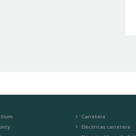
r shop
Sitemap
ttium
Carretera
onty
Eléctricas carretera