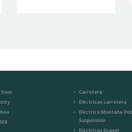
r shop
Sitemap
ttium
Carretera
onty
Eléctricas carretera
rbea
Eléctrica Montaña Do
Suspensión
REX
Eléctricas Gravel