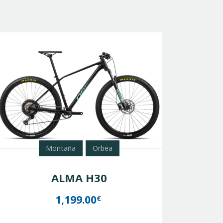
Montaña
Orbea
ALMA H30
1,199.00
€