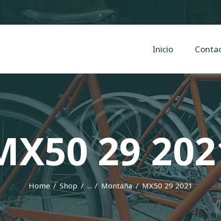
Inicio
Contacto
Cyclope Bicicletas
Inicio
Conta
Taller y venta de bicis, eléctricas, mtb en Irun, Hondarribia y Hendaya
MX50 29 202
Home
Shop
...
Montaña
MX50 29 2021