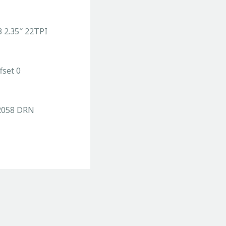
 2.35″ 22TPI
fset 0
 2058 DRN