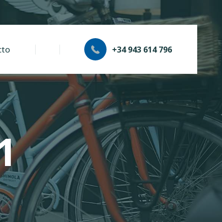
cto
+34 943 614 796
1