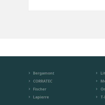
Useful links
Ou
Bergamont
Li
CORRATEC
M
Fischer
O
Lapierre
T-