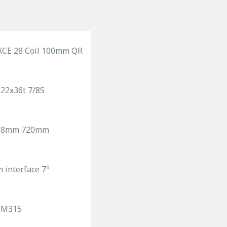
XCE 28 Coil 100mm QR
 22x36t 7/8S
31.8mm 720mm
 interface 7º
-M315