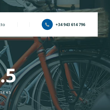
cto
+34 943 614 796
.5
TR 4.5