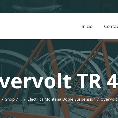
Inicio
Contacto
Cyclope Bicicletas
Inicio
Conta
Taller y venta de bicis, eléctricas, mtb en Irun, Hondarribia y Hendaya
vervolt TR 4
Shop
...
Eléctrica Montaña Doble Suspensión
Overvolt 