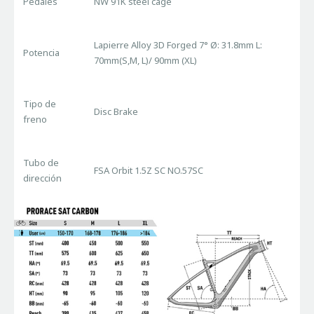
Pedales
NW 91K steel cage
Lapierre Alloy 3D Forged 7° Ø: 31.8mm L:
Potencia
70mm(S,M, L)/ 90mm (XL)
Tipo de
Disc Brake
freno
Tubo de
FSA Orbit 1.5Z SC NO.57SC
dirección