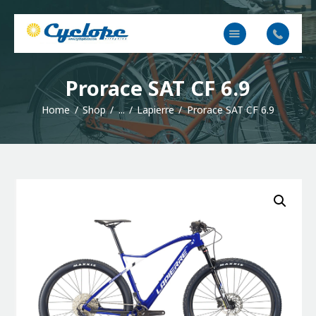
Cyclope Bicicletas
Taller y venta de bicis, eléctricas, mtb en Irun, Hondarribia y Hendaya
Inicio
Prorace SAT CF 6.9
Contacto
Home
Shop
...
Lapierre
Prorace SAT CF 6.9