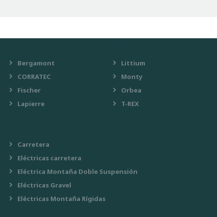
Useful links
Our shop
Bergamont
Littium
CORRATEC
Monty
Fischer
Orbea
Lapierre
T-REX
Sitemap
Carretera
Eléctricas carretera
Eléctrica Montaña Doble Suspensión
Eléctricas Gravel
Eléctricas Montaña Rígidas