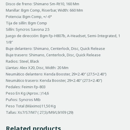
Disco de freno: Shimano Sm-Rt10, 160 Mm
Manillar: Bgm Comp, Riserbar, Width: 660 Mm
Potencia: Bgm Comp, +/-6°
Tija de sillín: Bgm Comp
Sillín: Syncros Savona 2.5
Juego de dirección: Bgm Fp-H807b, A-Headset, Semi-Integrated, 1
1/8″
Buje delantero: Shimano, Centerlock, Disc, Quick Release
Buje trasero: Shimano, Centerlock, Disc, Quick Release
Radios: Steel, Black
Llantas: Alex X20, Disc, Width: 20 Mm
Neumático delantero: Kenda Booster, 29×2.40″ (27.5×2.40″)
Neumático trasero: Kenda Booster, 29×2.40″ (27.5×2.40″)
Pedales: Feimin Fp-803
Peso En Kg (Aprox.: )14,6
Puños: Syncros Mtb
Peso Total (Máximo)11,50 Kg
Tallas: Xs7/S7/M7 ( 27,5)/M9/L9/Xl9 (29)
Related products