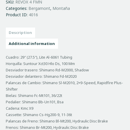
SKU:
REVOX 4 FMN
Categories:
Bergamont
,
Montaña
Product ID:
4016
Description
Additional information
Cuadro: 29″ (27.5″), Lite Al-6061 Tubing
Horquilla: Suntour Xct30 Hlo Ds, 100 Mm
Desviador trasero: Shimano Rd-M2000, Shadow
Desviador delantero: Shimano Fd-M2020
Palancas de Cambio: Shimano Sl-M2010, 2×9-Speed, Rapidfire Plus-
Shifter
Bielas: Shimano Fc-Mt101, 36/22t
Pedalier: Shimano Bb-Un101, Bsa
Cadena: Kmc X9
Cassette: Shimano Cs-Hg200-9, 11-36t
Palancas de Freno: Shimano Bl-Mt200, Hydraulic Disc Brake
Frenos: Shimano Br-Mt200, Hydraulic Disc Brake