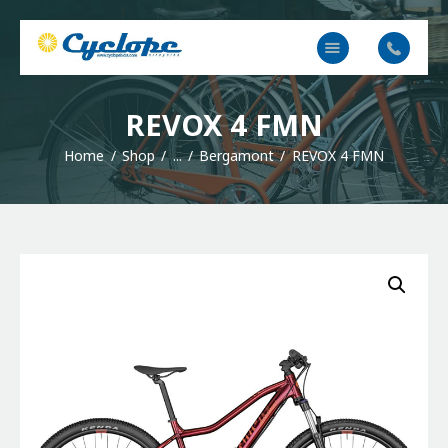
Cyclope Bicicletas
Taller y venta de bicis, eléctricas, mtb en Irun, Hondarribia y Hendaya
Inicio
REVOX 4 FMN
Contacto
Home
Shop
...
Bergamont
REVOX 4 FMN