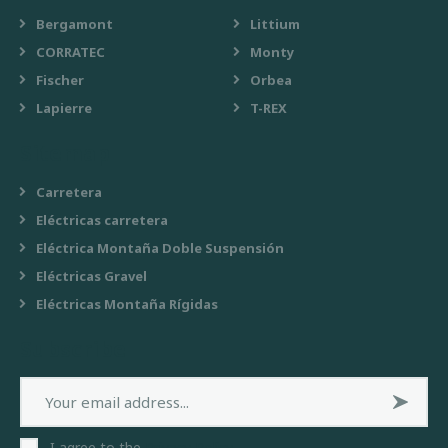
Bergamont
Littium
CORRATEC
Monty
Fischer
Orbea
Lapierre
T-REX
Sitemap
Carretera
Eléctricas carretera
Eléctrica Montaña Doble Suspensión
Eléctricas Gravel
Eléctricas Montaña Rígidas
Subscribe
Subsc
I agree to the
Privacy Policy
.