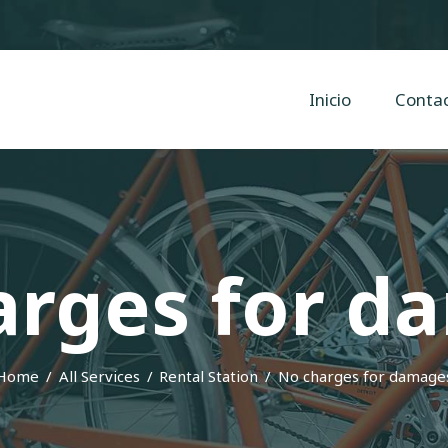
Inicio
Contacto
Cyclope Bicicletas
Inicio
Conta
Taller y venta de bicis, eléctricas, mtb en Irun, Hondarribia y Hendaya
arges for d
Home
All Services
Rental Station
No charges for damage