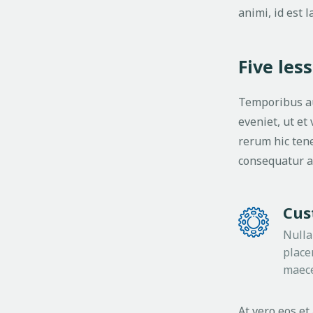
animi, id est 
Five les
Temporibus au
eveniet, ut e
rerum hic tene
consequatur a
Cus
Nulla
place
maec
At vero eos et