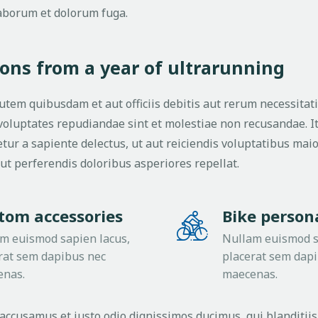
laborum et dolorum fuga.
sons from a year of ultrarunning
tem quibusdam et aut officiis debitis aut rerum necessitat
t voluptates repudiandae sint et molestiae non recusandae. 
tur a sapiente delectus, ut aut reiciendis voluptatibus maio
ut perferendis doloribus asperiores repellat.
tom accessories
Bike persona
m euismod sapien lacus,
Nullam euismod s
rat sem dapibus nec
placerat sem dap
enas.
maecenas.
 accusamus et iusto odio dignissimos ducimus, qui blanditi