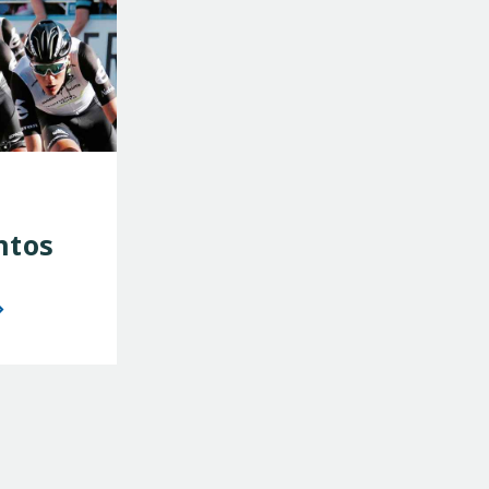
ntos
n