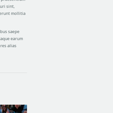
ri sint,
erunt mollitia
ibus saepe
Itaque earum
res alias