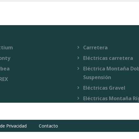
r shop
Sitemap
ttium
Carretera
onty
Eléctricas carretera
rbea
Eléctrica Montaña Do
Suspensión
REX
Eléctricas Gravel
Eléctricas Montaña Rí
 de Privacidad
Contacto