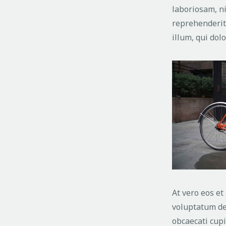
laboriosam, n
reprehenderit,
illum, qui dol
At vero eos et
voluptatum del
obcaecati cupi