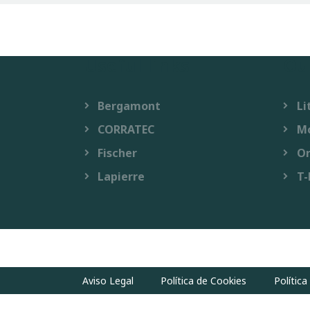
Useful links
Ou
Bergamont
Li
CORRATEC
M
Fischer
O
Lapierre
T-
Aviso Legal
Política de Cookies
Política