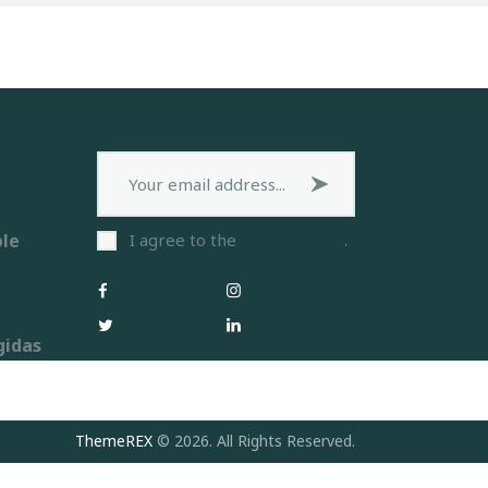
Subscribe
Subscribe now
ble
I agree to the
Privacy Policy
.
Facebook
Instagram
Twitter
Linkedin
gidas
ThemeREX
© 2026. All Rights Reserved.