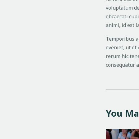
voluptatum del
obcaecati cupi
animi, id est 
Temporibus au
eveniet, ut e
rerum hic tene
consequatur a
You Ma