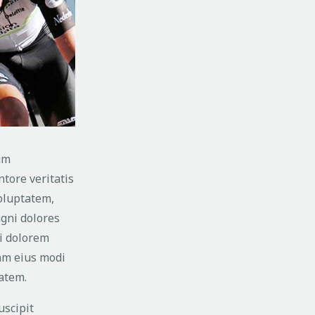
um
tore veritatis
voluptatem,
agni dolores
ui dolorem
uam eius modi
atem.
uscipit