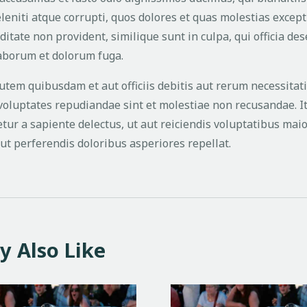
eniti atque corrupti, quos dolores et quas molestias exceptu
ditate non provident, similique sunt in culpa, qui officia des
laborum et dolorum fuga.
tem quibusdam et aut officiis debitis aut rerum necessitat
t voluptates repudiandae sint et molestiae non recusandae. 
tur a sapiente delectus, ut aut reiciendis voluptatibus maio
ut perferendis doloribus asperiores repellat.
y Also Like