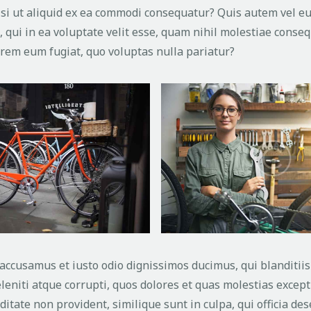
isi ut aliquid ex ea commodi consequatur? Quis autem vel e
 qui in ea voluptate velit esse, quam nihil molestiae conseq
orem eum fugiat, quo voluptas nulla pariatur?
 accusamus et iusto odio dignissimos ducimus, qui blanditi
eniti atque corrupti, quos dolores et quas molestias exceptu
ditate non provident, similique sunt in culpa, qui officia des