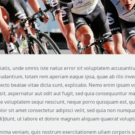
iatis, unde omnis iste natus error sit voluptatem accusanti
udantium, totam rem aperiam eaque ipsa, quae ab illo inven
tecto beatae vitae dicta sunt, explicabo. Nemo enim ipsam 
sit, aspernatur aut odit aut fugit, sed quia consequuntur m
one voluptatem sequi nesciunt, neque porro quisquam est, q
lor sit amet consectetur adipisci velit, sed quia non numq
di]dunt, ut labore et dolore magnam aliquam quaerat volupt
nima veniam, quis nostrum exercitationem ullam corporis s