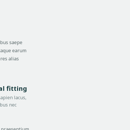
ibus saepe
Itaque earum
res alias
l fitting
apien lacus,
ibus nec
is praesentium