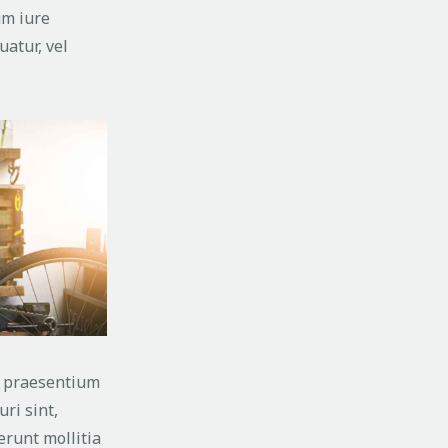
um iure
uatur, vel
is praesentium
ri sint,
erunt mollitia