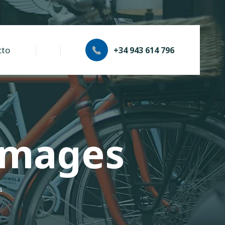
cto
+34 943 614 796
amages
s