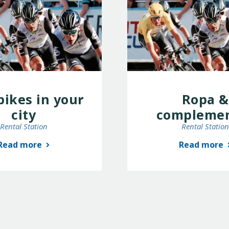
bikes in your
Ropa &
city
compleme
Rental Station
Rental Statio
Read more
Read more