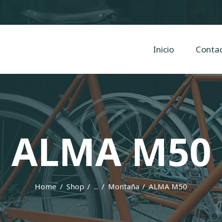
Inicio
Contacto
Cyclope Bicicletas
Inicio
Conta
Taller y venta de bicis, eléctricas, mtb en Irun, Hondarribia y Hendaya
ALMA M50
Home
Shop
...
Montaña
ALMA M50