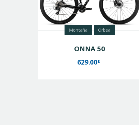
Montaña
Orbea
ONNA 50
629.00
€