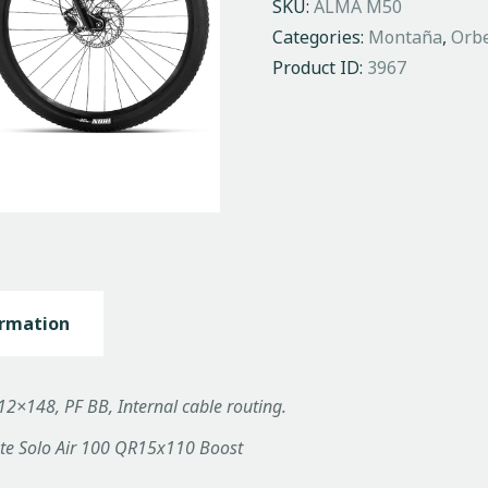
SKU:
ALMA M50
Categories:
Montaña
,
Orb
Product ID:
3967
ormation
×148, PF BB, Internal cable routing.
ote Solo Air 100 QR15x110 Boost