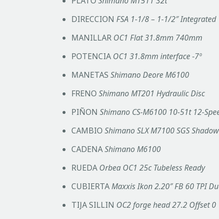
PLATO
Shimano MT511 32t
DIRECCION
FSA 1-1/8 – 1-1/2″ Integrated
MANILLAR
OC1 Flat 31.8mm 740mm
POTENCIA
OC1 31.8mm interface -7º
MANETAS
Shimano Deore M6100
FRENO
Shimano MT201 Hydraulic Disc
PIÑON
Shimano CS-M6100 10-51t 12-Spe
CAMBIO
Shimano SLX M7100 SGS Shadow
CADENA
Shimano M6100
RUEDA
Orbea OC1 25c Tubeless Ready
CUBIERTA
Maxxis Ikon 2.20″ FB 60 TPI Du
TIJA SILLIN
OC2 forge head 27.2 Offset 0