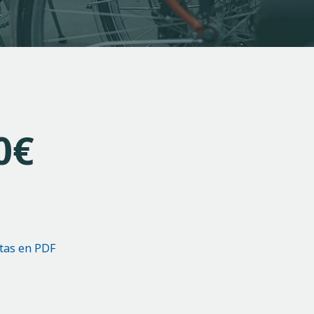
0
€
etas en PDF