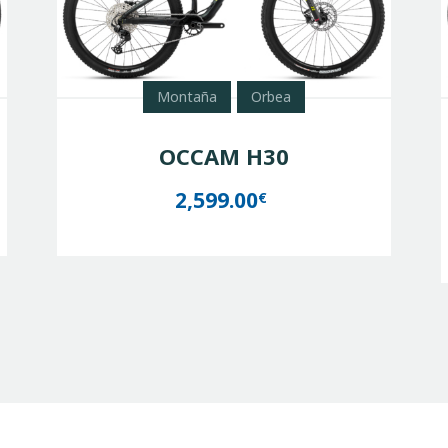
Montaña
Orbea
OCCAM H30
2,599.00
€