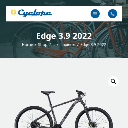
Cyclope Bicicletas
Taller y venta de bicis, eléctricas, mtb en Irun, Hondarribia y Hendaya
Inicio
Edge 3.9 2022
Contacto
Home
Shop
...
Lapierre
Edge 3.9 2022