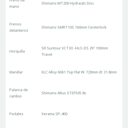
Freno de
Shimano MT200 Hydraulic Disc
mano
Frenos
Shimano SMRT10S 160mm Centerlock
delanteros
SR Suntour XCT30 -HLO-DS 29″ 100mm
Horquilla
Travel
Manillar
XLC Alloy 6061 Top Flat W: 720mm Ø: 31.8mm
Palanca de
Shimano Altus STEF505 8s
cambio
Pedales
Xerama SP-400