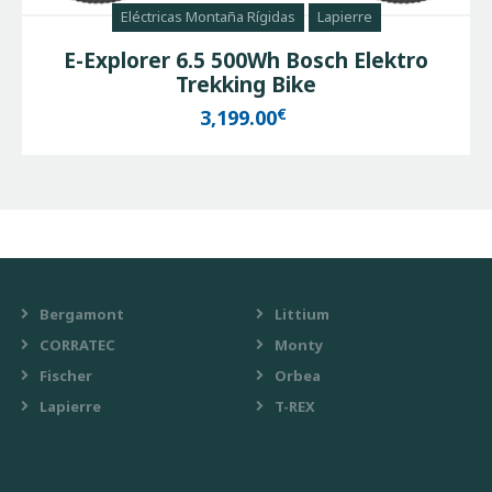
Eléctricas Montaña Rígidas
Lapierre
E-Explorer 6.5 500Wh Bosch Elektro
Trekking Bike
€
3,199.00
Useful links
Our shop
Bergamont
Littium
CORRATEC
Monty
Fischer
Orbea
Lapierre
T-REX
Sitemap